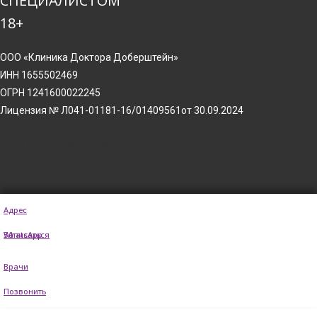
СПЕЦИАЛИСТОМ
18+
ООО «Клиника Доктора Доберштейн»
ИНН 1655502469
ОГРН 1241600022245
Лицензия № Л041-01181-16/01409561от 30.09.2024
Политика конфиденциальности
Адрес
WhatsApp
Записаться
Врачи
Позвонить