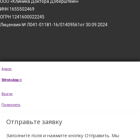
ООО «Клиника Доктора Доберштейн»
ИНН 1655502469
ОГРН 1241600022245
Лицензия № Л041-01181-16/01409561от 30.09.2024
Политика конфиденциальности
Адрес
WhatsApp
Записаться
Врачи
Позвонить
Отправьте заявку
Заполните поля и нажмите кнопку Отправить. Мы