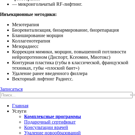
— микроигольчатый RF-лифтинг.
Инъекционные методики:
Мезотерапия
Биоревитализация, биоармирование, биорепарация
Бланширование морщин
Коллагенотерапия
Мезорадиесс
Коррекция мимики, морщин, повышенной потливости
нейропротеином (Диспорт, Ксеомин, Миотокс)
Контурная пластика (губы в классической, французской
техниках, губы «плоский бант»)
Удаление ранее введенного филлера
Векторный лифтинг Радиесс.
Записаться
Главная
Услуги
Комплексные программы
Подарочный сертификат
Консультации врачей
Удаление новообразований