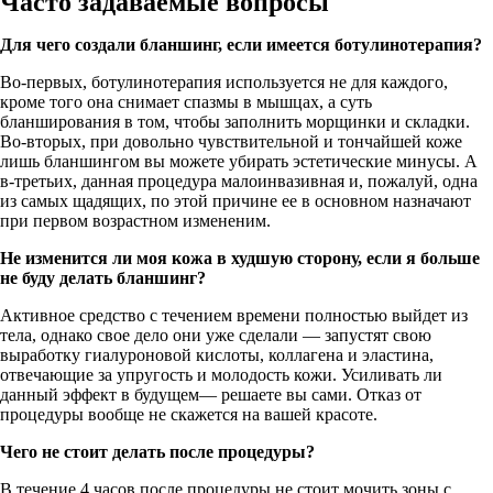
Часто задаваемые вопросы
Для чего создали бланшинг, если имеется ботулинотерапия?
Во-первых, ботулинотерапия используется не для каждого,
кроме того она снимает спазмы в мышцах, а суть
бланширования в том, чтобы заполнить морщинки и складки.
Во-вторых, при довольно чувствительной и тончайшей коже
лишь бланшингом вы можете убирать эстетические минусы. А
в-третьих, данная процедура малоинвазивная и, пожалуй, одна
из самых щадящих, по этой причине ее в основном назначают
при первом возрастном измененим.
Не изменится ли моя кожа в худшую сторону, если я больше
не буду делать бланшинг?
Активное средство с течением времени полностью выйдет из
тела, однако свое дело они уже сделали — запустят свою
выработку гиалуроновой кислоты, коллагена и эластина,
отвечающие за упругость и молодость кожи. Усиливать ли
данный эффект в будущем— решаете вы сами. Отказ от
процедуры вообще не скажется на вашей красоте.
Чего не стоит делать после процедуры?
В течение 4 часов после процедуры не стоит мочить зоны с