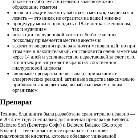
также на особо чувствительной коже возможно
образование гематом
после инъекций можно улыбаться, смеяться, хмуриться и
лежать — это никак не отразится на вашей мимике
процедуру можно проводить с 18-ти лет как женщинам,
так и мужчинам
инъекции гиалуроновой кислоты безболезненны,
поскольку применяется местная анестезия
эффект от введения препарата почти мгновенный, но при
этом еще и накопительный, он становится очень заметным
через 14 дней и усиливается по нарастающей за счет того,
что инъекции запускают выработку собственной
гиалуроновой кислоты
вводимые препараты не вызывают привыкания и
аллергических реакций, активные вещества максимально
приближены к веществам, вырабатываемым нашим
организмом
Препарат
Техника бланшинга была разработана сравнительно недавно —
в 2014-ом году специально для линейки препаратов Belotero.
Belotero Soft (Белотеро Софт) и Belotero Balance (Белотеро
Бэланс) — очень пластичные препараты на основе
гиалуроновой кислоты, которые обладают уникальной