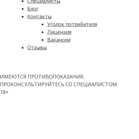
Специалисты
Блог
Контакты
Уголок потребителя
Лицензия
Вакансии
Отзывы
ИМЕЮТСЯ ПРОТИВОПОКАЗАНИЯ,
ПРОКОНСУЛЬТИРУЙТЕСЬ СО СПЕЦИАЛИСТОМ
18+
ООО «Клиника Доктора Доберштейн»
ИНН 1655502469
ОГРН 1241600022245
Лицензия № Л041-01181-16/01409561от 30.09.2024